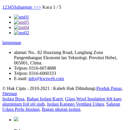
1
2
3
4
5
Sabanjure >
>>
Kaca 1 / 5
langganan
alamat:
No.. 82 Huaxiang Road, Langfang Zona
Pangembangan Ekonomi lan Teknologi. Provinsi Hebei,
065001, China.
Telpon:
0316-6074888
Telpon:
0316-6060333
E-mail:
info@kwiweb.com
© Hak Cipta - 2010-2021 : Kabeh Hak Dilindungi.
Produk Panas
,
Sitemap
Isolasi Busa
,
Bahan Isolasi Karet
,
Glass Wool Insulation felt karo
aluminium foil siji sisih
,
Isolasi Kanggo Ventilasi Udara
,
Saluran
Udara Perlu Insulasi
,
Bagan ukuran isolasi
,