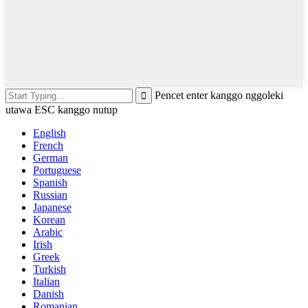
Pencet enter kanggo nggoleki
utawa ESC kanggo nutup
English
French
German
Portuguese
Spanish
Russian
Japanese
Korean
Arabic
Irish
Greek
Turkish
Italian
Danish
Romanian